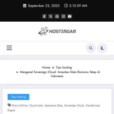
Skip
September 23, 2025
3:13:59 AM
to
content
Home
Tips hosting
Mengenal Sovereign Cloud: Amankan Data Bisnismu Tetap di
Indonesia
Tips Hosting
,
,
,
,
Bisnis Online
Cloud Lokal
Keamanan Data
Sovereign Cloud
Transformasi
Digital