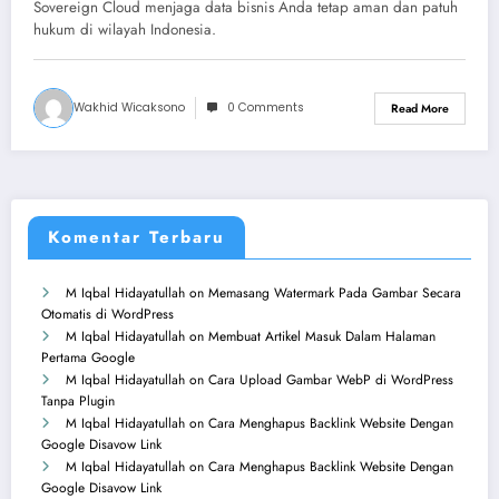
Indonesia
Sovereign Cloud menjaga data bisnis Anda tetap aman dan patuh
hukum di wilayah Indonesia.
Wakhid Wicaksono
0 Comments
Read More
Komentar Terbaru
M Iqbal Hidayatullah
on
Memasang Watermark Pada Gambar Secara
Otomatis di WordPress
M Iqbal Hidayatullah
on
Membuat Artikel Masuk Dalam Halaman
Pertama Google
M Iqbal Hidayatullah
on
Cara Upload Gambar WebP di WordPress
Tanpa Plugin
M Iqbal Hidayatullah
on
Cara Menghapus Backlink Website Dengan
Google Disavow Link
M Iqbal Hidayatullah
on
Cara Menghapus Backlink Website Dengan
Google Disavow Link