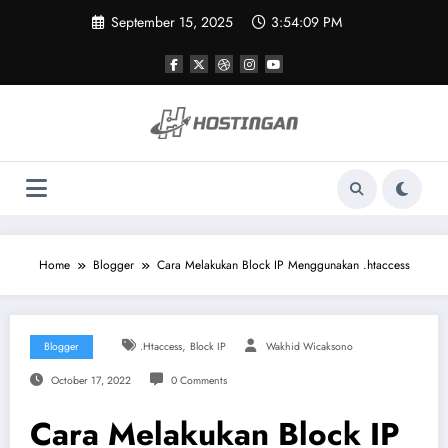
Skip
September 15, 2025
3:54:09 PM
to
content
Home
Blogger
Cara Melakukan Block IP Menggunakan .htaccess
,
Blogger
.htaccess
Block IP
Wakhid Wicaksono
October 17, 2022
0 Comments
Cara Melakukan Block IP