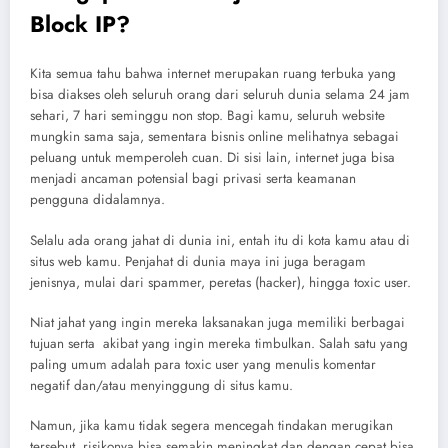
Block IP?
Kita semua tahu bahwa internet merupakan ruang terbuka yang
bisa diakses oleh seluruh orang dari seluruh dunia selama 24 jam
sehari, 7 hari seminggu non stop. Bagi kamu, seluruh website
mungkin sama saja, sementara bisnis online melihatnya sebagai
peluang untuk memperoleh cuan. Di sisi lain, internet juga bisa
menjadi ancaman potensial bagi privasi serta keamanan
pengguna didalamnya.
Selalu ada orang jahat di dunia ini, entah itu di kota kamu atau di
situs web kamu. Penjahat di dunia maya ini juga beragam
jenisnya, mulai dari spammer, peretas (hacker), hingga toxic user.
Niat jahat yang ingin mereka laksanakan juga memiliki berbagai
tujuan serta akibat yang ingin mereka timbulkan. Salah satu yang
paling umum adalah para toxic user yang menulis komentar
negatif dan/atau menyinggung di situs kamu.
Namun, jika kamu tidak segera mencegah tindakan merugikan
tersebut, risikonya bisa semakin meningkat dan dengan cepat bisa