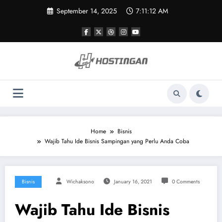
Skip
September 14, 2025
7:11:13 AM
to
content
Home
Bisnis
Wajib Tahu Ide Bisnis Sampingan yang Perlu Anda Coba
Bisnis
Wichaksono
January 16, 2021
0 Comments
Wajib Tahu Ide Bisnis