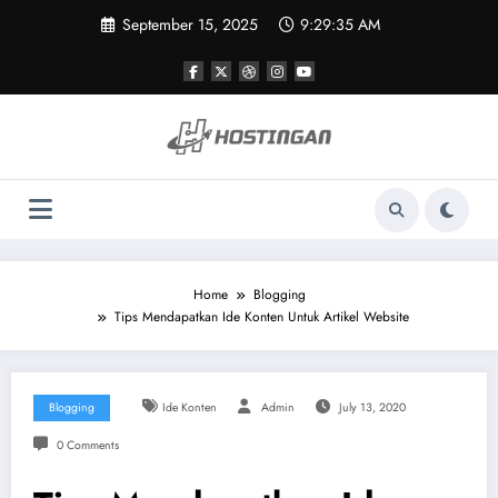
Skip
September 15, 2025
9:29:36 AM
to
content
Home
Blogging
Tips Mendapatkan Ide Konten Untuk Artikel Website
Blogging
Ide Konten
Admin
July 13, 2020
0 Comments