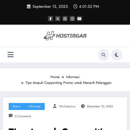
Skip
September 15, 2025
4:01:53 PM
to
content
Home
Informasi
Tips Ampuh Copywriting Promo untuk Menarik Pelanggan
Bisnis
Informasi
Wichaksono
December 10, 2020
0 Comments