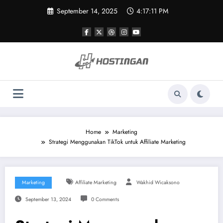
Skip
September 14, 2025
4:17:11 PM
to
content
Home
Marketing
Strategi Menggunakan TikTok untuk Affiliate Marketing
Marketing
Affiliate Marketing
Wakhid Wicaksono
September 13, 2024
0 Comments