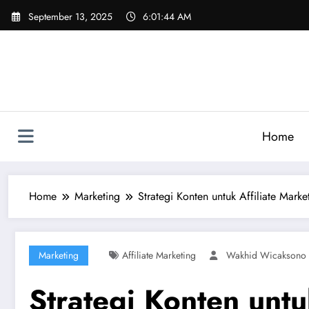
Skip
September 13, 2025
6:01:45 AM
to
content
Home
Home
Marketing
Strategi Konten untuk Affiliate Marke
Marketing
Affiliate Marketing
Wakhid Wicaksono
Strategi Konten untu