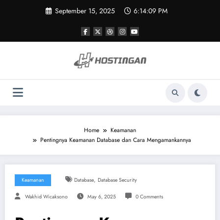
Skip
September 15, 2025
6:14:09 PM
to
content
Home
Keamanan
Pentingnya Keamanan Database dan Cara Mengamankannya
,
Keamanan
Database
Database Security
Wakhid Wicaksono
May 6, 2025
0 Comments