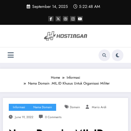
Skip
September 14, 2025
5:22:49 AM
to
content
Home
Informasi
Nama Domain .MIL.ID Khusus Untuk Organisasi Militer
Informasi
Nama Domain
Domain
Mario Ardi
June 19, 2022
0 Comments