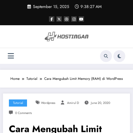
Skip
September 15, 2025
9:38:28 AM
to
content
Home
Tutorial
Cara Mengubah Limit Memory (RAM) di WordPress
Tutorial
Wordpress
Amirul D
June 20, 2020
0 Comments
Cara Mengubah Limit