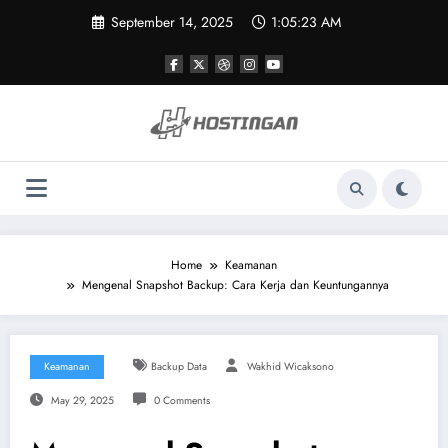
Skip
September 14, 2025
1:05:23 AM
to
content
Home
Keamanan
Mengenal Snapshot Backup: Cara Kerja dan Keuntungannya
Keamanan
Backup Data
Wakhid Wicaksono
May 29, 2025
0 Comments