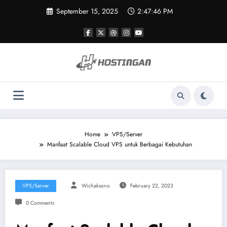
Skip
September 15, 2025
2:47:46 PM
to
content
Home
VPS/Server
Manfaat Scalable Cloud VPS untuk Berbagai Kebutuhan
VPS/Server
Wichaksono
February 22, 2023
0 Comments