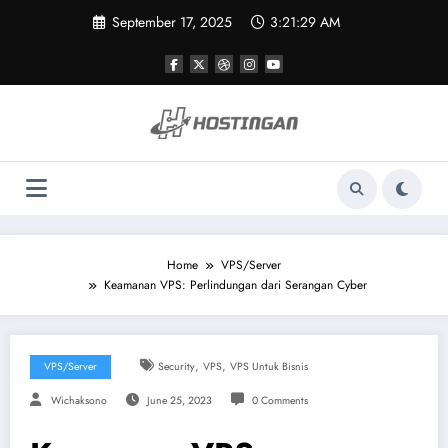
Skip
September 17, 2025
3:21:30 AM
to
content
Home
VPS/Server
Keamanan VPS: Perlindungan dari Serangan Cyber
,
,
VPS/Server
Security
VPS
VPS Untuk Bisnis
Wichaksono
June 25, 2023
0 Comments