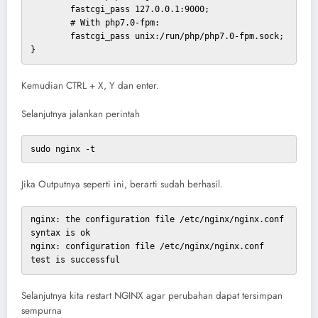
	fastcgi_pass 127.0.0.1:9000;

	# With php7.0-fpm:

	fastcgi_pass unix:/run/php/php7.0-fpm.sock;

}
Kemudian CTRL + X, Y dan enter.
Selanjutnya jalankan perintah
sudo nginx -t
Jika Outputnya seperti ini, berarti sudah berhasil.
nginx: the configuration file /etc/nginx/nginx.conf 
syntax is ok

nginx: configuration file /etc/nginx/nginx.conf 
test is successful
Selanjutnya kita restart NGINX agar perubahan dapat tersimpan
sempurna