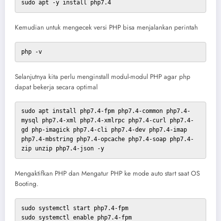
sudo apt -y install php7.4
Kemudian untuk mengecek versi PHP bisa menjalankan perintah
php -v
Selanjutnya kita perlu menginstall modul-modul PHP agar php
dapat bekerja secara optimal
sudo apt install php7.4-fpm php7.4-common php7.4-
mysql php7.4-xml php7.4-xmlrpc php7.4-curl php7.4-
gd php-imagick php7.4-cli php7.4-dev php7.4-imap 
php7.4-mbstring php7.4-opcache php7.4-soap php7.4-
zip unzip php7.4-json -y
Mengaktifkan PHP dan Mengatur PHP ke mode auto start saat OS
Booting.
sudo systemctl start php7.4-fpm

sudo systemctl enable php7.4-fpm