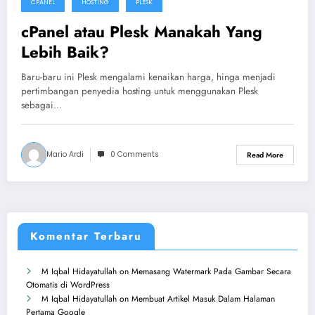
CPANEL
HOSTING
PLESK
cPanel atau Plesk Manakah Yang
Lebih Baik?
Baru-baru ini Plesk mengalami kenaikan harga, hinga menjadi
pertimbangan penyedia hosting untuk menggunakan Plesk
sebagai…
Mario Ardi
0 Comments
Read More
Komentar Terbaru
M Iqbal Hidayatullah
on
Memasang Watermark Pada Gambar Secara
Otomatis di WordPress
M Iqbal Hidayatullah
on
Membuat Artikel Masuk Dalam Halaman
Pertama Google