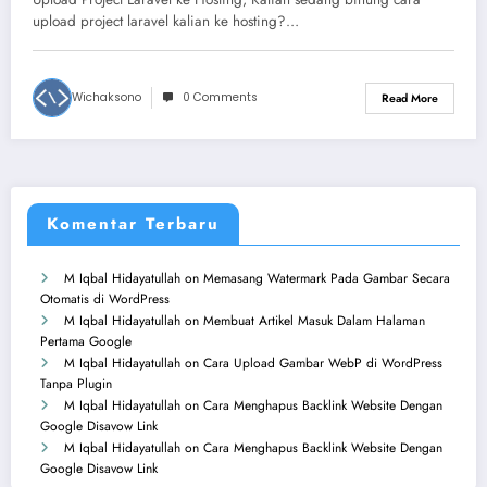
upload project laravel kalian ke hosting?…
Wichaksono
0 Comments
Read More
Komentar Terbaru
M Iqbal Hidayatullah
on
Memasang Watermark Pada Gambar Secara
Otomatis di WordPress
M Iqbal Hidayatullah
on
Membuat Artikel Masuk Dalam Halaman
Pertama Google
M Iqbal Hidayatullah
on
Cara Upload Gambar WebP di WordPress
Tanpa Plugin
M Iqbal Hidayatullah
on
Cara Menghapus Backlink Website Dengan
Google Disavow Link
M Iqbal Hidayatullah
on
Cara Menghapus Backlink Website Dengan
Google Disavow Link