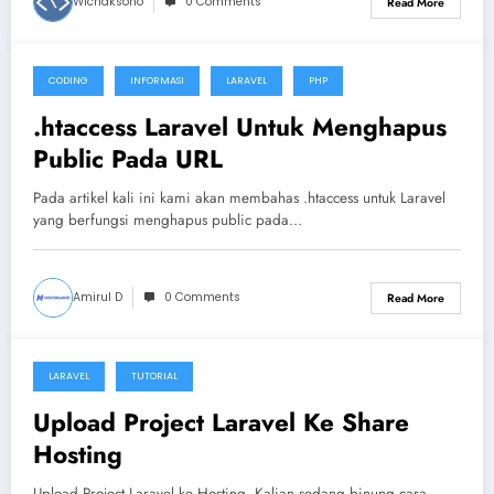
Wichaksono
0 Comments
Read More
CODING
INFORMASI
LARAVEL
PHP
June 19, 2020
.htaccess Laravel Untuk Menghapus
Public Pada URL
Pada artikel kali ini kami akan membahas .htaccess untuk Laravel
yang berfungsi menghapus public pada…
Amirul D
0 Comments
Read More
LARAVEL
TUTORIAL
December 25, 2019
Upload Project Laravel Ke Share
Hosting
Upload Project Laravel ke Hosting, Kalian sedang binung cara