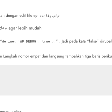
kan dengan edit file
.
wp-config.php
ad++
agar lebih mudah
 “
” . Jadi pada kata “false” diruba
define( ‘WP_DEBUG’, true );
n Langkah nomor empat dan langsung tambahkan tiga baris beriku
dengan hosting