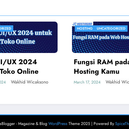
ING
UNCATEGORIZED
UNCATEGORIZED
gsi RAM pada Web
Cara Cepat FYP
ting Kamu
TikTok 2023
Wakhid Wicaksono
Wakhid 
7, 2024
March 13, 2024
Blogger - Magazine & Blog
WordPress
Theme 2025 | Powered By
SpiceT