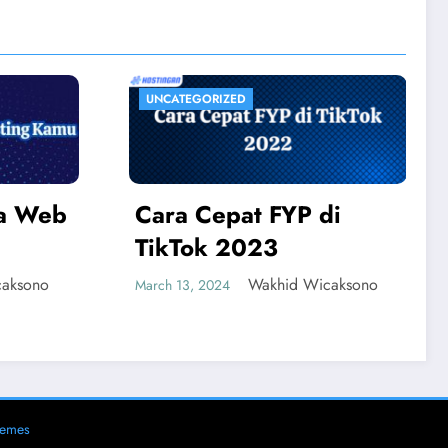
UNCATEGORIZED
 di
Cara Cepat FYP di
TikTok 2022
Wicaksono
Wakhid Wicaksono
March 13, 2024
hemes