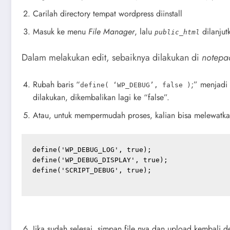
Carilah directory tempat wordpress diinstall
Masuk ke menu
File Manager
, lalu
dilanjut
public_html
Dalam melakukan edit, sebaiknya dilakukan di
notep
Rubah baris “
;” menjadi
define( ‘WP_DEBUG’, false )
dilakukan, dikembalikan lagi ke “false”.
Atau, untuk mempermudah proses, kalian bisa melewatka
define('WP_DEBUG_LOG', true);

define('WP_DEBUG_DISPLAY', true);

define('SCRIPT_DEBUG', true);

Jika sudah selesai, simpan file nya dan upload kembali 