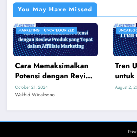
You May Have Missed
UNCATEGORIZED
HOST
Tren UI/UX 2024
Fun
w
untuk Toko Online
Hos
Wakhid Wicaksono
August 2, 2024
March 1
News