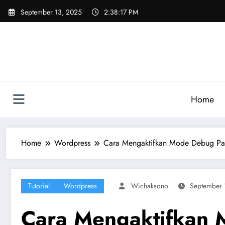
Skip
September 13, 2025
2:38:18 PM
to
content
Home
Home
Wordpress
Cara Mengaktifkan Mode Debug P
Tutorial
Wordpress
Wichaksono
September 
Cara Mengaktifkan