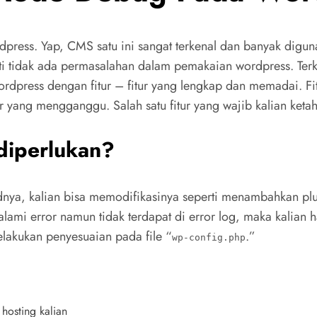
dpress. Yap, CMS satu ini sangat terkenal dan banyak digun
tidak ada permasalahan dalam pemakaian wordpress. Terkad
ordpress dengan fitur – fitur yang lengkap dan memadai. F
r yang mengganggu. Salah satu fitur yang wajib kalian ket
diperlukan?
ya, kalian bisa memodifikasinya seperti menambahkan plug
galami error namun tidak terdapat di error log, maka kali
lakukan penyesuaian pada file “
.”
wp-config.php
hosting kalian