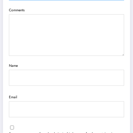
Comments
Name
Email