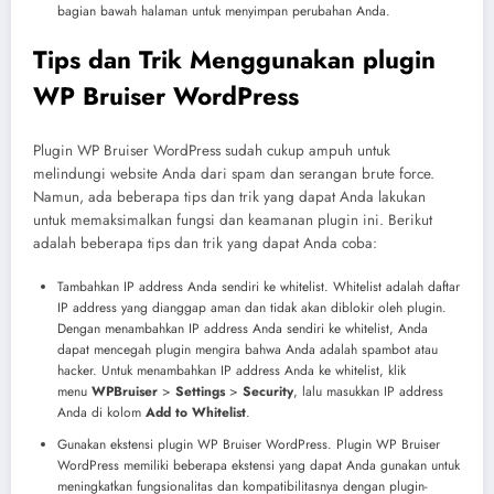
bagian bawah halaman untuk menyimpan perubahan Anda.
Tips dan Trik Menggunakan plugin
WP Bruiser WordPress
Plugin WP Bruiser WordPress sudah cukup ampuh untuk
melindungi website Anda dari spam dan serangan brute force.
Namun, ada beberapa tips dan trik yang dapat Anda lakukan
untuk memaksimalkan fungsi dan keamanan plugin ini. Berikut
adalah beberapa tips dan trik yang dapat Anda coba:
Tambahkan IP address Anda sendiri ke whitelist. Whitelist adalah daftar
IP address yang dianggap aman dan tidak akan diblokir oleh plugin.
Dengan menambahkan IP address Anda sendiri ke whitelist, Anda
dapat mencegah plugin mengira bahwa Anda adalah spambot atau
hacker. Untuk menambahkan IP address Anda ke whitelist, klik
menu
WPBruiser
>
Settings
>
Security
, lalu masukkan IP address
Anda di kolom
Add to Whitelist
.
Gunakan ekstensi plugin WP Bruiser WordPress. Plugin WP Bruiser
WordPress memiliki beberapa ekstensi yang dapat Anda gunakan untuk
meningkatkan fungsionalitas dan kompatibilitasnya dengan plugin-