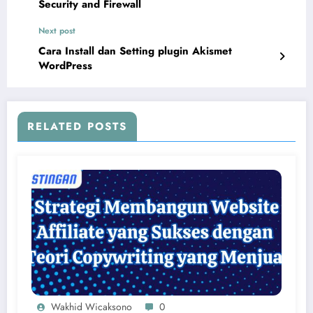
Security and Firewall
Next post
Cara Install dan Setting plugin Akismet
WordPress
RELATED POSTS
Wakhid Wicaksono
0