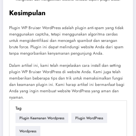
Kesimpulan
Plugin WP Bruiser WordPress adalah plugin anti-spam yang tidak
menggunakan captcha, tetapi menggunakan algoritma cerdas
untuk mengidentifikasi dan mencegah spambot dan serangan
brute force. Plugin ini dapat melindungi website Anda dari spam
tanpa mengorbankan kenyamanan pengunjung Anda.
Dalam artikel ini, kami telah menjelaskan cara install dan setting
plugin WP Bruiser WordPress di website Anda. Kami juga telah
memberikan beberapa tips dan trik untuk memaksimalkan fungsi
dan keamanan plugin ini. Kami harap artikel ini bermanfaat bagi
Anda yang ingin membuat website WordPress yang aman dan
nyaman.
Tag
Plugin Keamanan Wordpress
Plugin WordPress
Wordpress