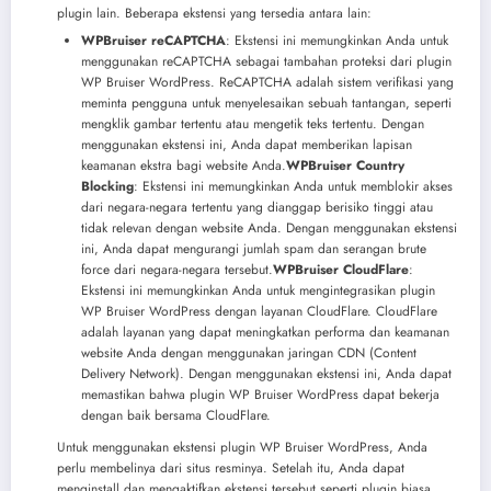
plugin lain. Beberapa ekstensi yang tersedia antara lain:
WPBruiser reCAPTCHA
: Ekstensi ini memungkinkan Anda untuk
menggunakan reCAPTCHA sebagai tambahan proteksi dari plugin
WP Bruiser WordPress. ReCAPTCHA adalah sistem verifikasi yang
meminta pengguna untuk menyelesaikan sebuah tantangan, seperti
mengklik gambar tertentu atau mengetik teks tertentu. Dengan
menggunakan ekstensi ini, Anda dapat memberikan lapisan
keamanan ekstra bagi website Anda.
WPBruiser Country
Blocking
: Ekstensi ini memungkinkan Anda untuk memblokir akses
dari negara-negara tertentu yang dianggap berisiko tinggi atau
tidak relevan dengan website Anda. Dengan menggunakan ekstensi
ini, Anda dapat mengurangi jumlah spam dan serangan brute
force dari negara-negara tersebut.
WPBruiser CloudFlare
:
Ekstensi ini memungkinkan Anda untuk mengintegrasikan plugin
WP Bruiser WordPress dengan layanan CloudFlare. CloudFlare
adalah layanan yang dapat meningkatkan performa dan keamanan
website Anda dengan menggunakan jaringan CDN (Content
Delivery Network). Dengan menggunakan ekstensi ini, Anda dapat
memastikan bahwa plugin WP Bruiser WordPress dapat bekerja
dengan baik bersama CloudFlare.
Untuk menggunakan ekstensi plugin WP Bruiser WordPress, Anda
perlu membelinya dari situs resminya. Setelah itu, Anda dapat
menginstall dan mengaktifkan ekstensi tersebut seperti plugin biasa.