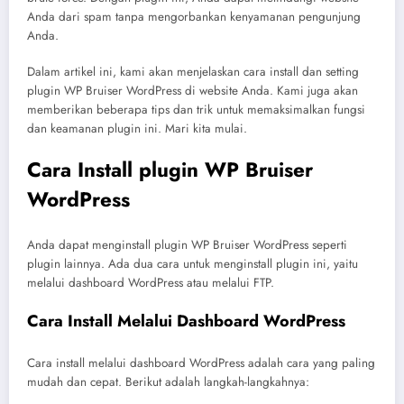
Anda dari spam tanpa mengorbankan kenyamanan pengunjung
Anda.
Dalam artikel ini, kami akan menjelaskan cara install dan setting
plugin WP Bruiser WordPress di website Anda. Kami juga akan
memberikan beberapa tips dan trik untuk memaksimalkan fungsi
dan keamanan plugin ini. Mari kita mulai.
Cara Install plugin WP Bruiser
WordPress
Anda dapat menginstall plugin WP Bruiser WordPress seperti
plugin lainnya. Ada dua cara untuk menginstall plugin ini, yaitu
melalui dashboard WordPress atau melalui FTP.
Cara Install Melalui Dashboard WordPress
Cara install melalui dashboard WordPress adalah cara yang paling
mudah dan cepat. Berikut adalah langkah-langkahnya: