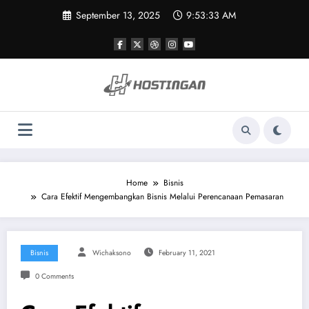
Skip
September 13, 2025
9:53:33 AM
to
content
Home
Bisnis
Cara Efektif Mengembangkan Bisnis Melalui Perencanaan Pemasaran
Bisnis
Wichaksono
February 11, 2021
0 Comments