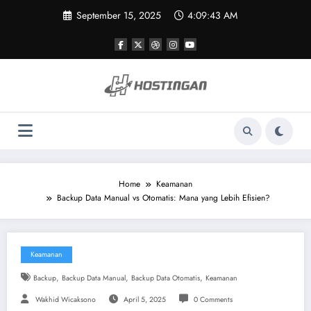
Skip
September 15, 2025
4:09:43 AM
to
content
Home
Keamanan
Backup Data Manual vs Otomatis: Mana yang Lebih Efisien?
Keamanan
,
,
,
Backup
Backup Data Manual
Backup Data Otomatis
Keamanan
Wakhid Wicaksono
April 5, 2025
0 Comments