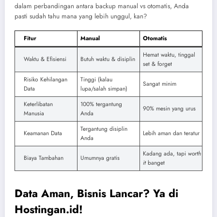
dalam perbandingan antara backup manual vs otomatis, Anda
pasti sudah tahu mana yang lebih unggul, kan?
Fitur
Manual
Otomatis
Hemat waktu, tinggal
Waktu & Efisiensi
Butuh waktu & disiplin
set & forget
Risiko Kehilangan
Tinggi (kalau
Sangat minim
Data
lupa/salah simpan)
Keterlibatan
100% tergantung
90% mesin yang urus
Manusia
Anda
Tergantung disiplin
Keamanan Data
Lebih aman dan teratur
Anda
Kadang ada, tapi
worth
Biaya Tambahan
Umumnya gratis
it
banget
Data Aman, Bisnis Lancar? Ya di
Hostingan.id!