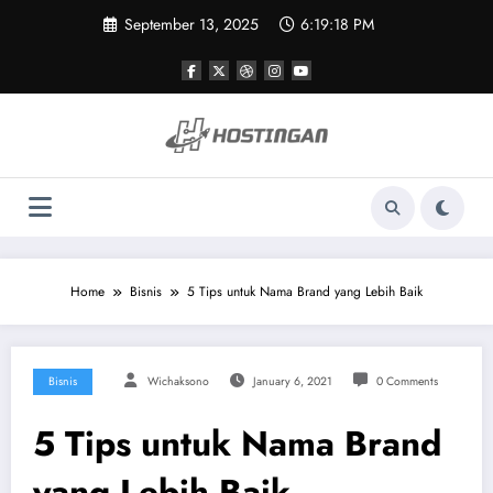
Skip
September 13, 2025
6:19:19 PM
to
content
Home
Bisnis
5 Tips untuk Nama Brand yang Lebih Baik
Bisnis
Wichaksono
January 6, 2021
0 Comments
5 Tips untuk Nama Brand
yang Lebih Baik