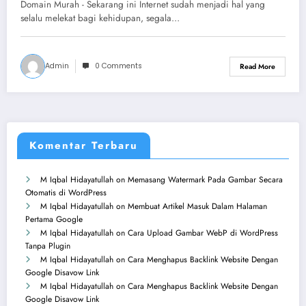
Domain Murah - Sekarang ini Internet sudah menjadi hal yang
selalu melekat bagi kehidupan, segala…
Admin
0 Comments
Read More
Komentar Terbaru
M Iqbal Hidayatullah
on
Memasang Watermark Pada Gambar Secara
Otomatis di WordPress
M Iqbal Hidayatullah
on
Membuat Artikel Masuk Dalam Halaman
Pertama Google
M Iqbal Hidayatullah
on
Cara Upload Gambar WebP di WordPress
Tanpa Plugin
M Iqbal Hidayatullah
on
Cara Menghapus Backlink Website Dengan
Google Disavow Link
M Iqbal Hidayatullah
on
Cara Menghapus Backlink Website Dengan
Google Disavow Link