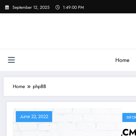
Skip
September 12, 2025
1:49:00 PM
to
content
Home
Home
phpBB
June 22, 2022
INFO
CM