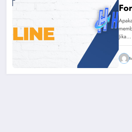
Fo
Apaka
membu
Jika…
M