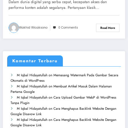
Dalam dunia digital yang serba cepat, kecepatan akses dan
performa konten adalah segalanya. Pertanyaan klasik…
Wakhid Wicaksono
0 Comments
Read More
Komentar Terbaru
M Iqbal Hidayatullah
on
Memasang Watermark Pada Gambar Secara
Otomatis di WordPress
M Iqbal Hidayatullah
on
Membuat Artikel Masuk Dalam Halaman
Pertama Google
M Iqbal Hidayatullah
on
Cara Upload Gambar WebP di WordPress
Tanpa Plugin
M Iqbal Hidayatullah
on
Cara Menghapus Backlink Website Dengan
Google Disavow Link
M Iqbal Hidayatullah
on
Cara Menghapus Backlink Website Dengan
Google Disavow Link