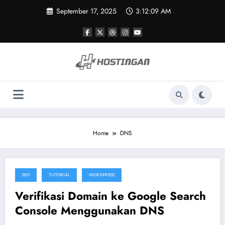
Skip
September 17, 2025
3:12:09 AM
to
content
Home
DNS
SEO
TUTORIAL
WORDPRESS
May 13, 2020
Verifikasi Domain ke Google Search
Console Menggunakan DNS