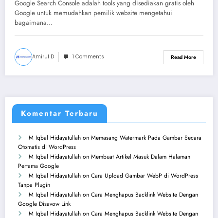
Google Search Console adalah tools yang disediakan gratis oleh
Google untuk memudahkan pemilik website mengetahui
bagaimana…
Amirul D
1 Comments
Read More
Komentar Terbaru
M Iqbal Hidayatullah
on
Memasang Watermark Pada Gambar Secara
Otomatis di WordPress
M Iqbal Hidayatullah
on
Membuat Artikel Masuk Dalam Halaman
Pertama Google
M Iqbal Hidayatullah
on
Cara Upload Gambar WebP di WordPress
Tanpa Plugin
M Iqbal Hidayatullah
on
Cara Menghapus Backlink Website Dengan
Google Disavow Link
M Iqbal Hidayatullah
on
Cara Menghapus Backlink Website Dengan