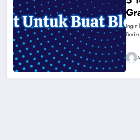
5 
Gra
Ingin 
Berik
A