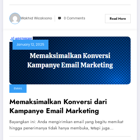
Wakhid Wicaksono
0 Comments
Read More
January 12, 2025
EMAIL
Memaksimalkan Konversi dari
Kampanye Email Marketing
Bayangkan ini: Anda mengirimkan email yang begitu memikat
hingga penerimanya tidak hanya membuka, tetapi juga…