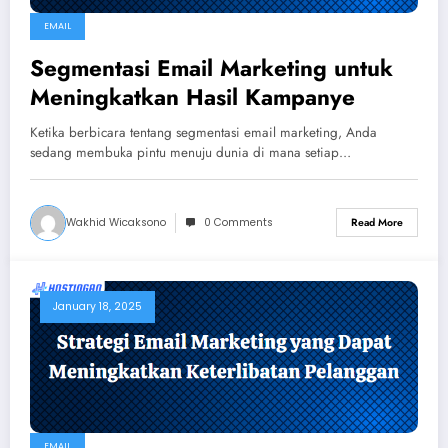
EMAIL
Segmentasi Email Marketing untuk
Meningkatkan Hasil Kampanye
Ketika berbicara tentang segmentasi email marketing, Anda
sedang membuka pintu menuju dunia di mana setiap…
Wakhid Wicaksono
0 Comments
Read More
January 18, 2025
EMAIL