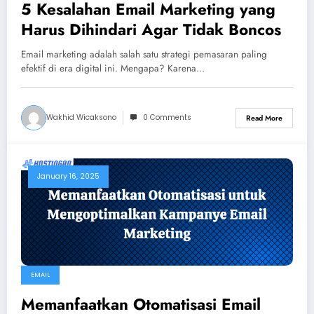
5 Kesalahan Email Marketing yang
Harus Dihindari Agar Tidak Boncos
Email marketing adalah salah satu strategi pemasaran paling
efektif di era digital ini. Mengapa? Karena…
Wakhid Wicaksono
0 Comments
Read More
January 16, 2025
EMAIL
Memanfaatkan Otomatisasi Email