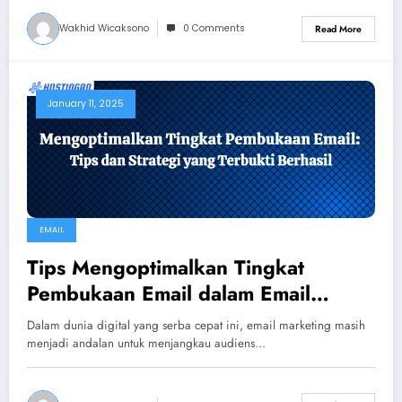
Wakhid Wicaksono
0 Comments
Read More
January 11, 2025
EMAIL
Tips Mengoptimalkan Tingkat
Pembukaan Email dalam Email
Marketing
Dalam dunia digital yang serba cepat ini, email marketing masih
menjadi andalan untuk menjangkau audiens…